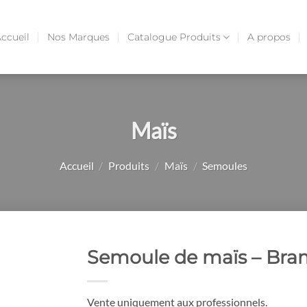
ccueil
Nos Marques
Catalogue Produits
A propos
Maïs
Accueil
/
Produits
/
Maïs
/
Semoules
Semoule de maïs – Bram
Vente uniquement aux professionnels.