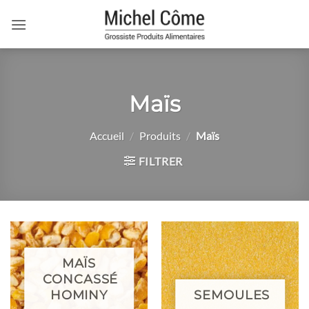
Passer
au
contenu
Maïs
Accueil
/
Produits
/
Maïs
FILTRER
MAÏS
CONCASSÉ
HOMINY
SEMOULES