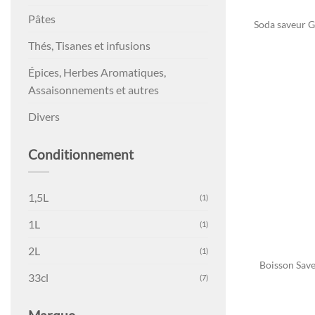
Pâtes
Soda saveur 
Thés, Tisanes et infusions
Épices, Herbes Aromatiques,
Assaisonnements et autres
Divers
Conditionnement
1,5L
(1)
1L
(1)
2L
(1)
Boisson Sav
33cl
(7)