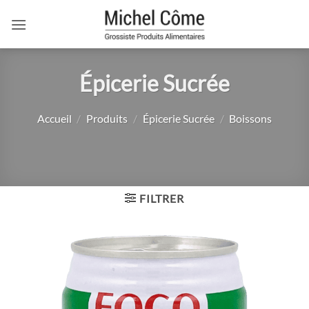
Passer
au
contenu
Épicerie Sucrée
Accueil
/
Produits
/
Épicerie Sucrée
/
Boissons
FILTRER