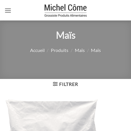
Passer
au
contenu
Maïs
Accueil
/
Produits
/
Maïs
/
Maïs
FILTRER