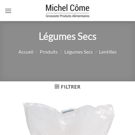
Passer
au
contenu
Légumes Secs
Accueil
/
Produits
/
Légumes Secs
/
Lentilles
FILTRER