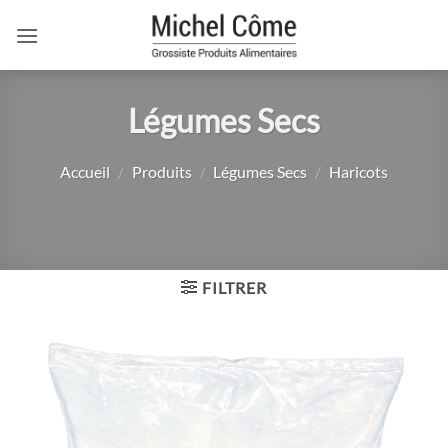
Passer
au
contenu
Légumes Secs
Accueil
/
Produits
/
Légumes Secs
/
Haricots
FILTRER