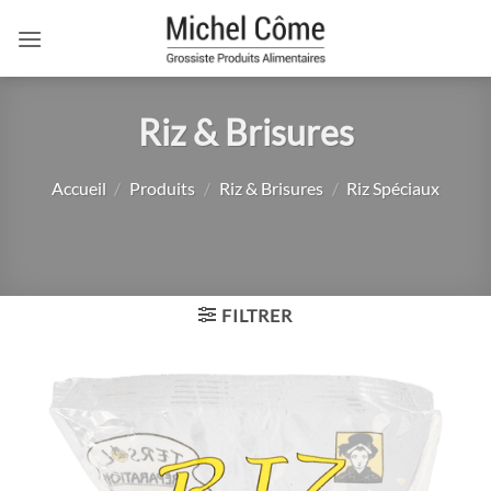
Passer
au
contenu
Riz & Brisures
Accueil
/
Produits
/
Riz & Brisures
/
Riz Spéciaux
FILTRER