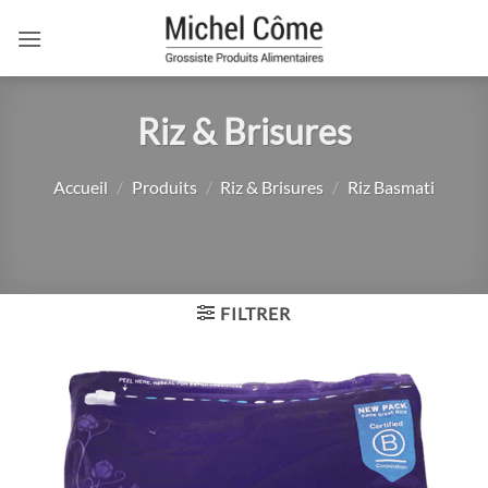
Passer
au
contenu
Riz & Brisures
Accueil
/
Produits
/
Riz & Brisures
/
Riz Basmati
FILTRER