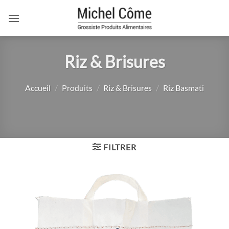
Passer
au
contenu
Riz & Brisures
Accueil
/
Produits
/
Riz & Brisures
/
Riz Basmati
FILTRER