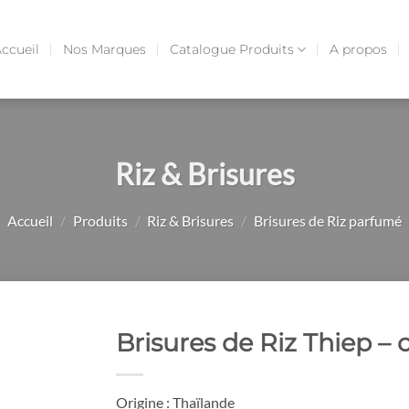
ccueil
Nos Marques
Catalogue Produits
A propos
Riz & Brisures
Accueil
/
Produits
/
Riz & Brisures
/
Brisures de Riz parfumé
Brisures de Riz Thiep – c
Origine : Thaïlande