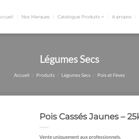
ccueil
Nos Marques
Catalogue Produits
A propos
Légumes Secs
Accueil
/
Produits
/
Légumes Secs
/
Pois et Fèves
Pois Cassés Jaunes – 25
Vente uniquement aux professionnels.