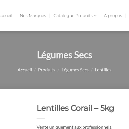
ccueil
Nos Marques
Catalogue Produits
A propos
Légumes Secs
Accueil
/
Produits
/
Légumes Secs
/
Lentilles
Lentilles Corail – 5kg
Vente uniquement aux professionnels.