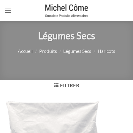
Passer
au
contenu
Légumes Secs
Accueil
/
Produits
/
Légumes Secs
/
Haricots
FILTRER