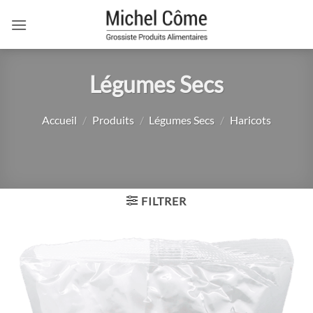
Passer
au
contenu
Légumes Secs
Accueil
/
Produits
/
Légumes Secs
/
Haricots
FILTRER