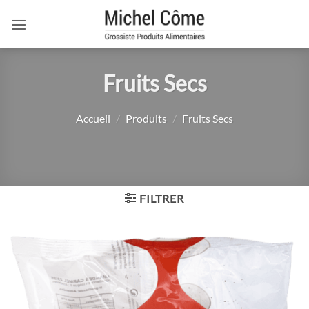
Passer
au
contenu
Fruits Secs
Accueil
/
Produits
/
Fruits Secs
FILTRER