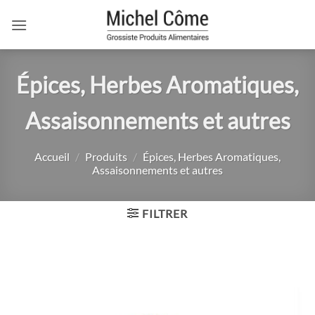
Passer
au
contenu
Épices, Herbes Aromatiques,
Assaisonnements et autres
Accueil
/
Produits
/
Épices, Herbes Aromatiques,
Assaisonnements et autres
FILTRER