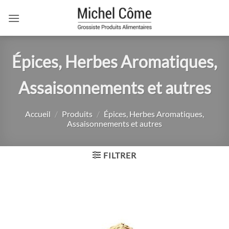
Passer
au
contenu
Épices, Herbes Aromatiques,
Assaisonnements et autres
Accueil
/
Produits
/
Épices, Herbes Aromatiques,
Assaisonnements et autres
FILTRER