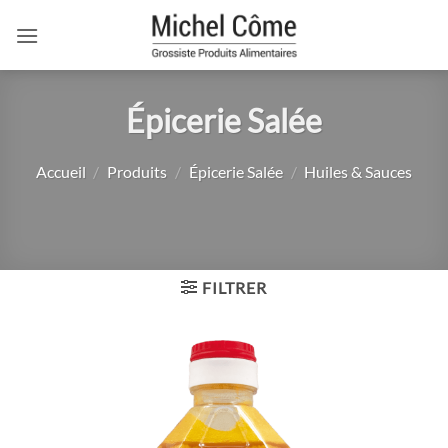
Passer
au
contenu
Épicerie Salée
Accueil
/
Produits
/
Épicerie Salée
/
Huiles & Sauces
FILTRER