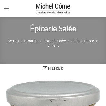
Passer
au
contenu
Épicerie Salée
Accueil
/
Produits
/
Épicerie Salée
/
Chips & Purée de
piment
FILTRER