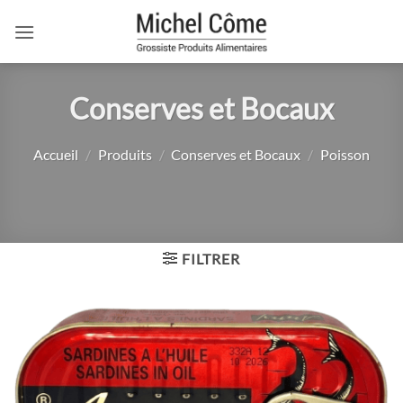
Passer
au
contenu
Conserves et Bocaux
Accueil
/
Produits
/
Conserves et Bocaux
/
Poisson
FILTRER