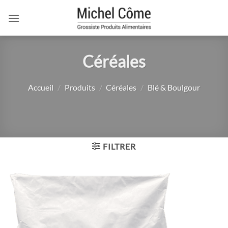
Passer
au
contenu
Céréales
Accueil
/
Produits
/
Céréales
/
Blé & Boulgour
FILTRER