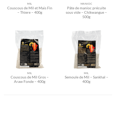
MIL
MANIOC
Couscous de Mil et Maïs Fin
Pâte de manioc précuite
– Thiere – 400g
sous vide – Chikwangue –
500g
MIL
MIL
Couscous de Mil Gros –
Semoule de Mil – Sankhal –
Araw Fonde – 400g
400g