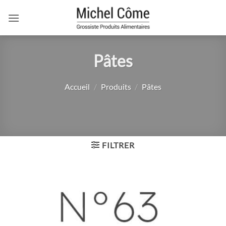
Passer
au
contenu
Pâtes
Accueil
/
Produits
/
Pâtes
FILTRER