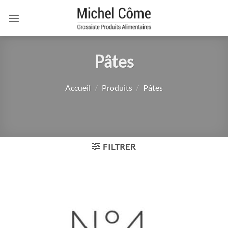
Passer
au
contenu
Pâtes
Accueil
/
Produits
/
Pâtes
FILTRER