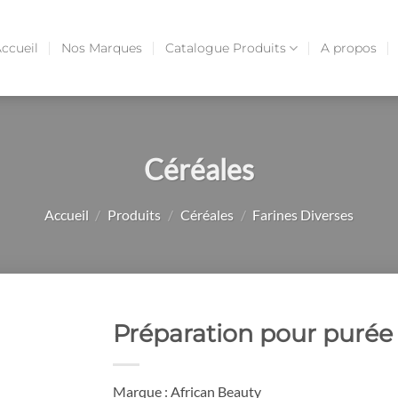
ccueil
Nos Marques
Catalogue Produits
A propos
Céréales
Accueil
/
Produits
/
Céréales
/
Farines Diverses
Préparation pour puré
Marque : African Beauty